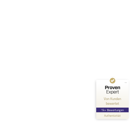
Kundenbewertungen und Erfahrungen zu
(4 Profile)
von Rundstedt & Partner GmbH
SEHR GUT
98%
Empfehlungen auf
ProvenExpert.com
4,67 / 5,00
1.320
33
Bewertungen auf
Bewertungen von 1
Von Kunden
ProvenExpert.com
anderen Quelle
bewertet
1k+ Bewertungen
Blick aufs ProvenExpert-Profil werfen
Authentizität