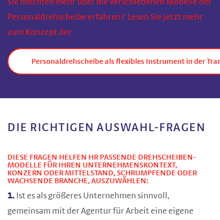
Sie möchten mehr über die verschiedenen Modelle der
Personaldrehscheibe erfahren? Lesen Sie jetzt mehr
zum Konzept der
Personaldrehscheibe als flexibles Instrument in der Tr
DIE RICHTIGEN AUSWAHL-FRAGEN
DIESE FRAGEN HELFEN HR PASSENDE DREHSCHEIBEN-
MODELLE FÜR IHREN UNTERNEHMENSKONTEXT,
KONZERN ODER MITTELSTAND, SCHRUMPFENDE ODER
WACHSENDE BRANCHE, AUSZUWÄHLEN:
1.
Ist es als größeres Unternehmen sinnvoll,
gemeinsam mit der Agentur für Arbeit eine eigene