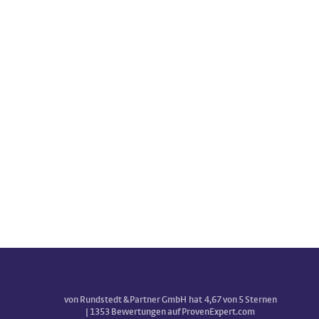
von Rundstedt &Partner GmbH
hat
4,67
von
5
Sternen
|
1353
Bewertungen auf ProvenExpert.com