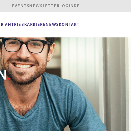
EVENTS
NEWSLETTER
LOGIN
DE
R ANTRIEB
KARRIERE
NEWS
KONTAKT
N