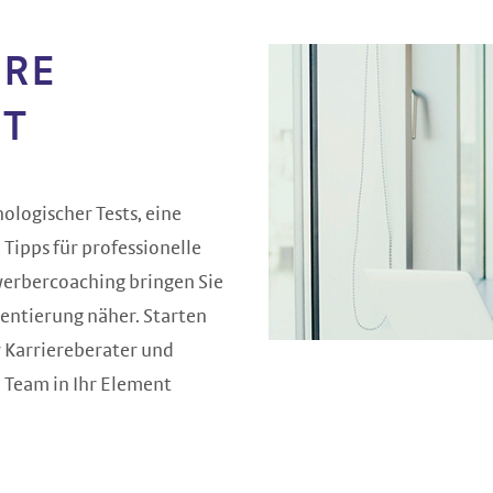
HRE
HT
hologischer Tests, eine
 Tipps für professionelle
erbercoaching bringen Sie
ientierung näher. Starten
r Karriereberater und
m Team in Ihr Element