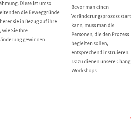
ähmung. Diese ist umso
Bevor man einen
rbeitenden die Beweggründe
Veränderungsprozess star
erer sie in Bezug auf ihre
kann, muss man die
 wie Sie Ihre
Personen, die den Prozess
eränderung gewinnen.
begleiten sollen,
entsprechend instruieren.
Dazu dienen unsere Chang
Workshops.