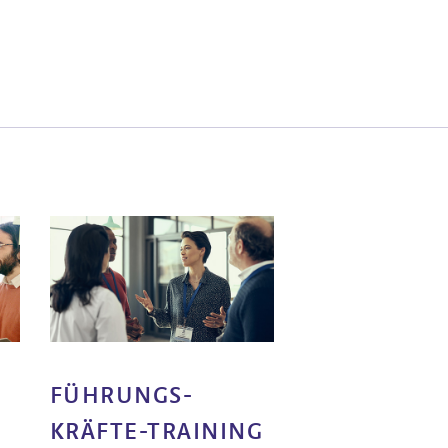
MITARBEIT
FÜHRUNGS­
INVOLVIER
KRÄFTE-TRAINING