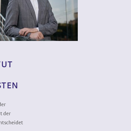
TUT
STEN
der
t der
entscheidet