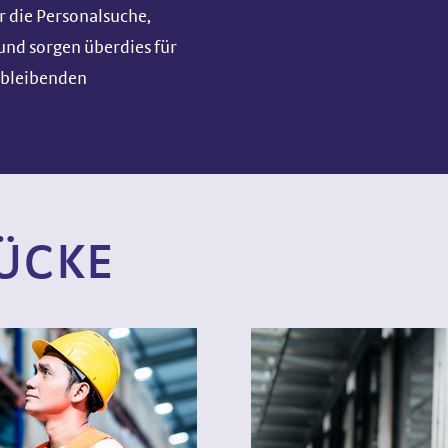
r die Personalsuche,
nd sorgen überdies für
rbleibenden
ÜCKE