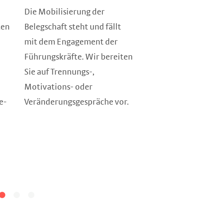
Echte Perspektive
Die Mobilisierung der
aktive Selbstrefle
ten
Belegschaft steht und fällt
erzeugen Sicherhe
mit dem Engagement der
öffnen den Blick f
Führungskräfte. Wir bereiten
In der Perspektiv
Sie auf Trennungs-,
erreichen wir gena
Motivations- oder
Über persönliche 
e-
Veränderungsgespräche vor.
und eine Analyse d
Arbeitsmarktmarkt