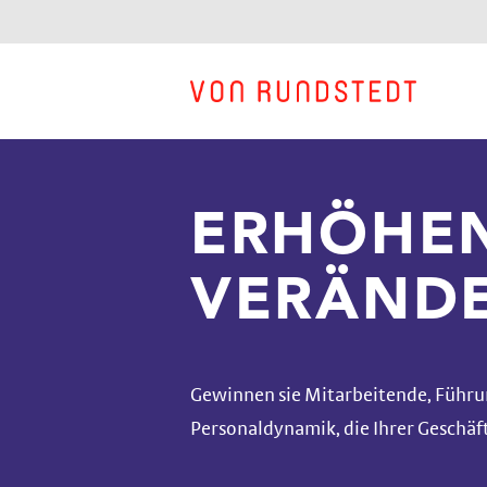
UNSER ANGEBO
UNSER ANGEBO
UNSER ANGEBO
UNSER ANGEBO
UNSER ANGEBO
UNSER ANGEBO
ERHÖHEN
VERÄND
Gewinnen sie Mitarbeitende, Führun
Personaldynamik, die Ihrer Geschäf