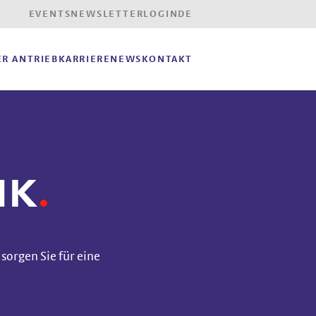
EVENTS
NEWSLETTER
LOGIN
DE
R ANTRIEB
KARRIERE
NEWS
KONTAKT
IK
orgen Sie für eine