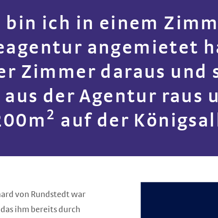
bin ich in einem Zimme
eagentur angemietet h
er Zimmer daraus und s
 aus der Agentur raus 
2
 200m
auf der Königsal
hard von Rundstedt war
 das ihm bereits durch