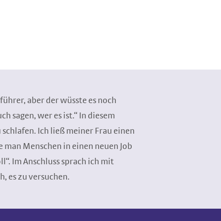
führer, aber der wüsste es noch
h sagen, wer es ist.“ In diesem
schlafen. Ich ließ meiner Frau einen
ie man Menschen in einen neuen Job
ll“. Im Anschluss sprach ich mit
h, es zu versuchen.