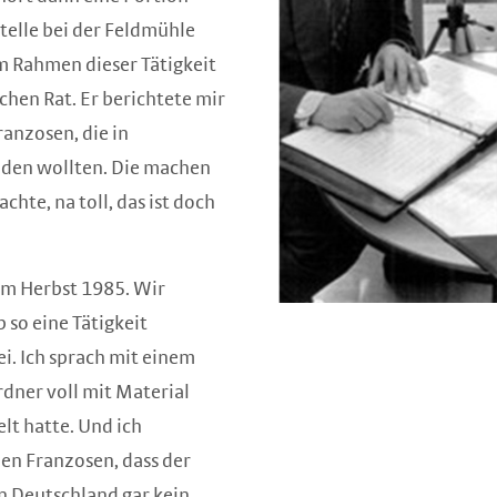
telle bei der Feldmühle
im Rahmen dieser Tätigkeit
chen Rat. Er berichtete mir
anzosen, die in
den wollten. Die machen
chte, na toll, das ist doch
 im Herbst 1985. Wir
 so eine Tätigkeit
i. Ich sprach mit einem
rdner voll mit Material
t hatte. Und ich
en Franzosen, dass der
n Deutschland gar kein