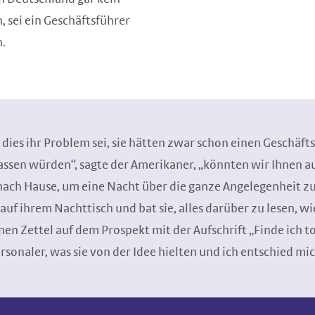
n, sei ein Geschäftsführer
n.
dies ihr Problem sei, sie hätten zwar schon einen Geschäfts
assen würden“, sagte der Amerikaner, „könnten wir Ihnen auc
ach Hause, um eine Nacht über die ganze Angelegenheit zu 
f ihrem Nachttisch und bat sie, alles darüber zu lesen, w
inen Zettel auf dem Prospekt mit der Aufschrift „Finde ich to
sonaler, was sie von der Idee hielten und ich entschied mic