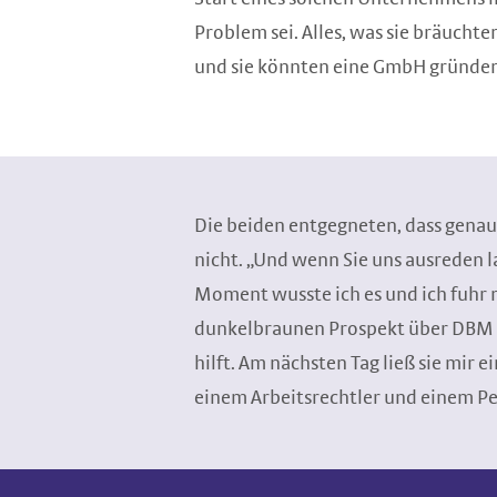
Problem sei. Alles, was sie bräuchte
und sie könnten eine GmbH gründe
Die beiden entgegneten, dass genau 
nicht. „Und wenn Sie uns ausreden l
Moment wusste ich es und ich fuhr n
dunkelbraunen Prospekt über DBM au
hilft. Am nächsten Tag ließ sie mir e
einem Arbeitsrechtler und einem Per