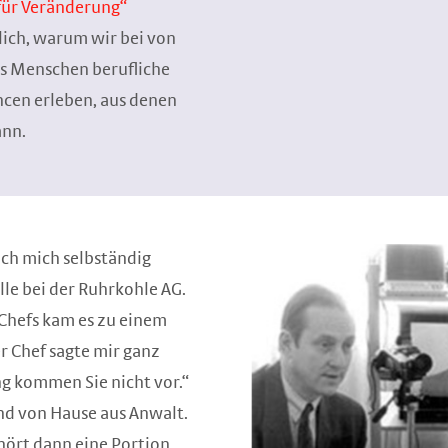
für Veränderung“
lich, warum wir bei von
s Menschen berufliche
ncen erleben, aus denen
ann.
ich mich selbständig
le bei der Ruhrkohle AG.
Chefs kam es zu einem
 Chef sagte mir ganz
ng kommen Sie nicht vor.“
und von Hause aus Anwalt.
ehört dann eine Portion