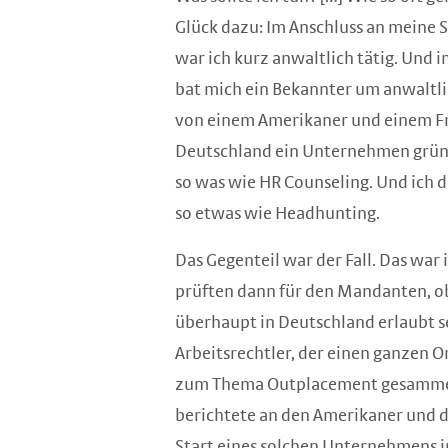
Glück dazu: Im Anschluss an meine S
war ich kurz anwaltlich tätig. Und 
bat mich ein Bekannter um anwaltli
von einem Amerikaner und einem Fr
Deutschland ein Unternehmen grün
so was wie HR Counseling. Und ich da
so etwas wie Headhunting.
Das Gegenteil war der Fall. Das war
prüften dann für den Mandanten, ob
überhaupt in Deutschland erlaubt se
Arbeitsrechtler, der einen ganzen O
zum Thema Outplacement gesammel
berichtete an den Amerikaner und d
Start eines solchen Unternehmens i