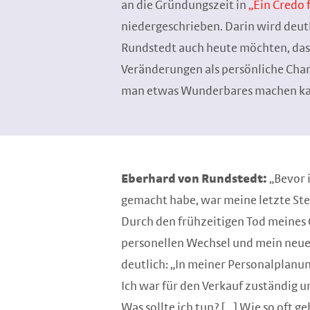
an die Gründungszeit in
„Ein Credo 
niedergeschrieben. Darin wird deut
Rundstedt auch heute möchten, das
Veränderungen als persönliche Cha
man etwas Wunderbares machen k
Eberhard von Rundstedt:
„Bevor 
gemacht habe, war meine letzte Stel
Durch den frühzeitigen Tod meines 
personellen Wechsel und mein neuer
deutlich: „In meiner Personalplanu
Ich war für den Verkauf zuständig 
Was sollte ich tun? […] Wie so oft g