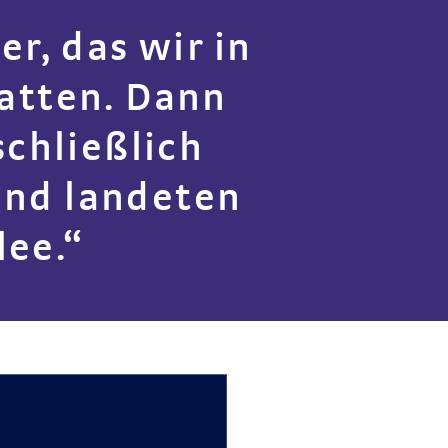
r, das wir in
atten. Dann
chließlich
und landeten
lee.“