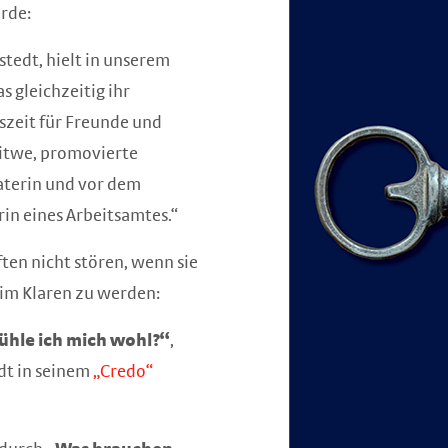
urde:
tedt, hielt in unserem
 gleichzeitig ihr
szeit für Freunde und
itwe, promovierte
raterin und vor dem
in eines Arbeitsamtes.“
ten nicht stören, wenn sie
 im Klaren zu werden:
fühle ich mich wohl?“
,
dt in seinem
„Credo“