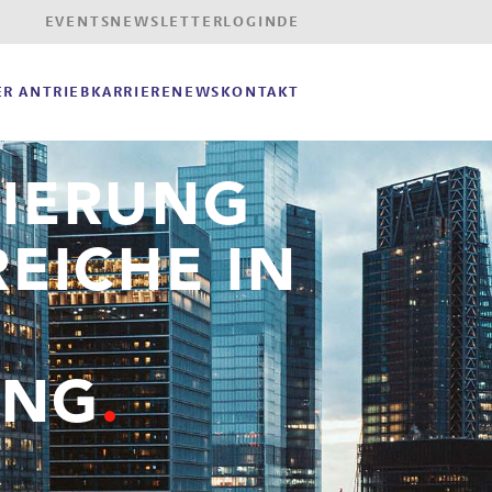
EVENTS
NEWSLETTER
LOGIN
DE
R ANTRIEB
KARRIERE
NEWS
KONTAKT
RIERUNG
EICHE IN
UNG