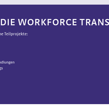
 DIE WORKFORCE TRA
e Teilprojekte:
andlungen
gs