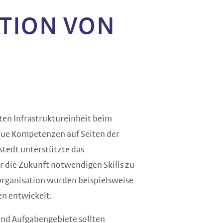
ITION VON
ten Infrastruktureinheit beim
eue Kompetenzen auf Seiten der
tedt unterstützte das
r die Zukunft notwendigen Skills zu
elorganisation wurden beispielsweise
n entwickelt.
und Aufgabengebiete sollten