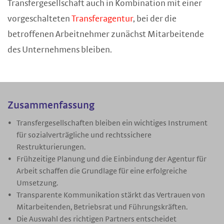
Transfergesellschaft auch in Kombination mit einer
vorgeschalteten
Transferagentur
, bei der die
betroffenen Arbeitnehmer zunächst Mitarbeitende
des Unternehmens bleiben.
Zusammenfassung
Transfergesellschaften bleiben ein wichtiges Instrument
für sozialverträgliche und rechtssichere
Restrukturierungen.
Frühzeitige Planung und die Einbindung der Agentur für
Arbeit schaffen die Grundlage für eine erfolgreiche
Umsetzung.
Transparente Kommunikation stärkt das Vertrauen von
Mitarbeitenden, Betriebsrat und Führungskräften.
Die Auswahl des richtigen Partners entscheidet