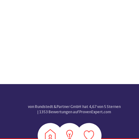
von Rundstedt &Partner GmbH
hat
4,67
von
5
Sternen
|
1353
Bewertungen auf ProvenExpert.com