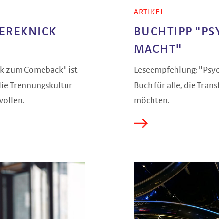
ARTIKEL
IEREKNICK
BUCHTIPP "PS
MACHT"
ck zum Comeback" ist
Leseempfehlung: "Psych
 die Trennungskultur
Buch für alle, die Tran
wollen.
möchten.