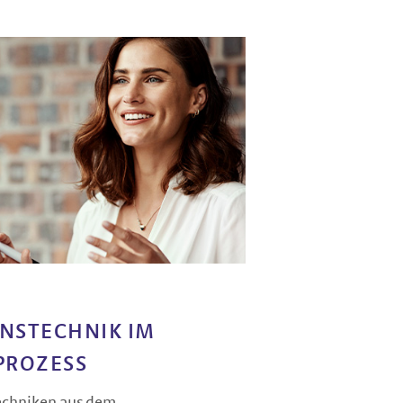
NS­TECHNIK IM
PROZESS
echniken aus dem