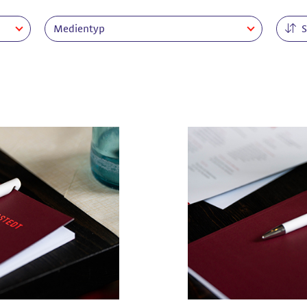
Medientyp
S